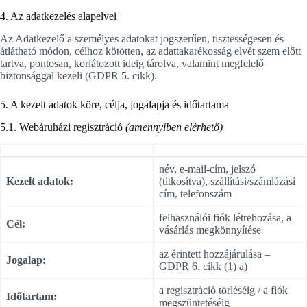
4. Az adatkezelés alapelvei
Az Adatkezelő a személyes adatokat jogszerűen, tisztességesen és
átlátható módon, célhoz kötötten, az adattakarékosság elvét szem előtt
tartva, pontosan, korlátozott ideig tárolva, valamint megfelelő
biztonsággal kezeli (GDPR 5. cikk).
5. A kezelt adatok köre, célja, jogalapja és időtartama
5.1. Webáruházi regisztráció
(amennyiben elérhető)
név, e-mail-cím, jelszó
Kezelt adatok:
(titkosítva), szállítási/számlázási
cím, telefonszám
felhasználói fiók létrehozása, a
Cél:
vásárlás megkönnyítése
az érintett hozzájárulása –
Jogalap:
GDPR 6. cikk (1) a)
a regisztráció törléséig / a fiók
Időtartam:
megszüntetéséig