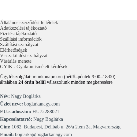
Általános szerződési feltételek
Adatkezelési tájékoztató
Fizetési tájékoztató
Szállítási információk
Szállítási szabályzat
Elérhetőségek
Visszaküldési szabályzat
Vásárlás menete
GYIK - Gyakran ismételt kérdések
Ügyfélszolgálat: munkanapokon (hétfő–péntek 9:00–18:00)
általában
24 órán belül
válaszolunk minden megkeresésre
Név:
Nagy Boglárka
Üzlet neve:
boglarkanagy.com
EU-s adószám:
HU72288021
Kapcsolattartó:
Nagy Boglárka
Cím:
1062, Budapest, Délibáb u. 26/a 2.em 2a, Magyarország
Email:
boglarka@boglarkanagy.com