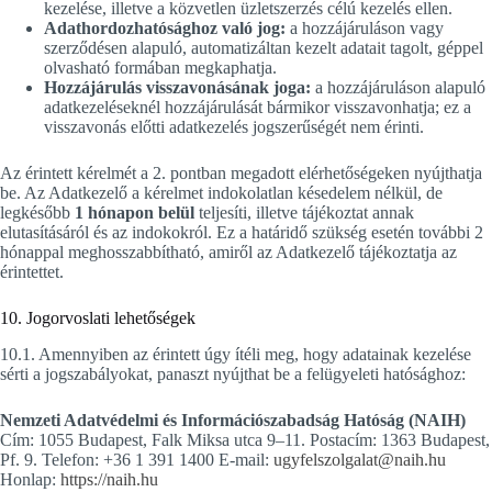
kezelése, illetve a közvetlen üzletszerzés célú kezelés ellen.
Adathordozhatósághoz való jog:
a hozzájáruláson vagy
szerződésen alapuló, automatizáltan kezelt adatait tagolt, géppel
olvasható formában megkaphatja.
Hozzájárulás visszavonásának joga:
a hozzájáruláson alapuló
adatkezeléseknél hozzájárulását bármikor visszavonhatja; ez a
visszavonás előtti adatkezelés jogszerűségét nem érinti.
Az érintett kérelmét a 2. pontban megadott elérhetőségeken nyújthatja
be. Az Adatkezelő a kérelmet indokolatlan késedelem nélkül, de
legkésőbb
1 hónapon belül
teljesíti, illetve tájékoztat annak
elutasításáról és az indokokról. Ez a határidő szükség esetén további 2
hónappal meghosszabbítható, amiről az Adatkezelő tájékoztatja az
érintettet.
10. Jogorvoslati lehetőségek
10.1. Amennyiben az érintett úgy ítéli meg, hogy adatainak kezelése
sérti a jogszabályokat, panaszt nyújthat be a felügyeleti hatósághoz:
Nemzeti Adatvédelmi és Információszabadság Hatóság (NAIH)
Cím: 1055 Budapest, Falk Miksa utca 9–11. Postacím: 1363 Budapest,
Pf. 9. Telefon: +36 1 391 1400 E-mail:
ugyfelszolgalat@naih.hu
Honlap:
https://naih.hu