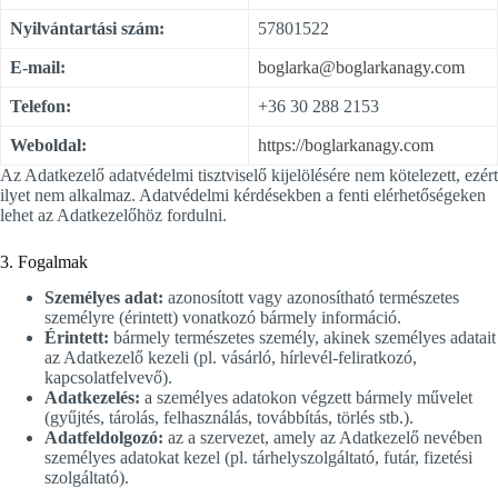
Nyilvántartási szám:
57801522
E-mail:
boglarka@boglarkanagy.com
Telefon:
+36 30 288 2153
Weboldal:
https://boglarkanagy.com
Az Adatkezelő adatvédelmi tisztviselő kijelölésére nem kötelezett, ezért
ilyet nem alkalmaz. Adatvédelmi kérdésekben a fenti elérhetőségeken
lehet az Adatkezelőhöz fordulni.
3. Fogalmak
Személyes adat:
azonosított vagy azonosítható természetes
személyre (érintett) vonatkozó bármely információ.
Érintett:
bármely természetes személy, akinek személyes adatait
az Adatkezelő kezeli (pl. vásárló, hírlevél-feliratkozó,
kapcsolatfelvevő).
Adatkezelés:
a személyes adatokon végzett bármely művelet
(gyűjtés, tárolás, felhasználás, továbbítás, törlés stb.).
Adatfeldolgozó:
az a szervezet, amely az Adatkezelő nevében
személyes adatokat kezel (pl. tárhelyszolgáltató, futár, fizetési
szolgáltató).