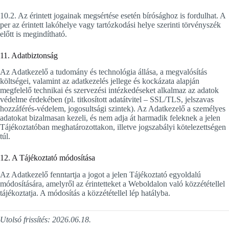
10.2. Az érintett jogainak megsértése esetén bírósághoz is fordulhat. A
per az érintett lakóhelye vagy tartózkodási helye szerinti törvényszék
előtt is megindítható.
11. Adatbiztonság
Az Adatkezelő a tudomány és technológia állása, a megvalósítás
költségei, valamint az adatkezelés jellege és kockázata alapján
megfelelő technikai és szervezési intézkedéseket alkalmaz az adatok
védelme érdekében (pl. titkosított adatátvitel – SSL/TLS, jelszavas
hozzáférés-védelem, jogosultsági szintek). Az Adatkezelő a személyes
adatokat bizalmasan kezeli, és nem adja át harmadik feleknek a jelen
Tájékoztatóban meghatározottakon, illetve jogszabályi kötelezettségen
túl.
12. A Tájékoztató módosítása
Az Adatkezelő fenntartja a jogot a jelen Tájékoztató egyoldalú
módosítására, amelyről az érintetteket a Weboldalon való közzététellel
tájékoztatja. A módosítás a közzététellel lép hatályba.
Utolsó frissítés: 2026.06.18.