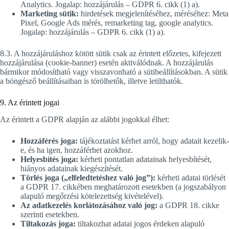
Analytics. Jogalap: hozzájárulás – GDPR 6. cikk (1) a).
Marketing sütik:
hirdetések megjelenítéséhez, méréséhez: Meta
Pixel, Google Ads mérés, remarketing tag, google analytics.
Jogalap: hozzájárulás – GDPR 6. cikk (1) a).
8.3. A hozzájáruláshoz kötött sütik csak az érintett előzetes, kifejezett
hozzájárulása (cookie-banner) esetén aktiválódnak. A hozzájárulás
bármikor módosítható vagy visszavonható a sütibeállításokban. A sütik
a böngésző beállításaiban is törölhetők, illetve letilthatók.
9. Az érintett jogai
Az érintett a GDPR alapján az alábbi jogokkal élhet:
Hozzáférés joga:
tájékoztatást kérhet arról, hogy adatait kezelik-
e, és ha igen, hozzáférhet azokhoz.
Helyesbítés joga:
kérheti pontatlan adatainak helyesbítését,
hiányos adatainak kiegészítését.
Törlés joga („elfeledtetéshez való jog”):
kérheti adatai törlését
a GDPR 17. cikkében meghatározott esetekben (a jogszabályon
alapuló megőrzési kötelezettség kivételével).
Az adatkezelés korlátozásához való jog:
a GDPR 18. cikke
szerinti esetekben.
Tiltakozás joga:
tiltakozhat adatai jogos érdeken alapuló