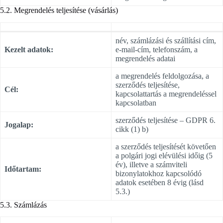
5.2. Megrendelés teljesítése (vásárlás)
név, számlázási és szállítási cím,
Kezelt adatok:
e-mail-cím, telefonszám, a
megrendelés adatai
a megrendelés feldolgozása, a
szerződés teljesítése,
Cél:
kapcsolattartás a megrendeléssel
kapcsolatban
szerződés teljesítése – GDPR 6.
Jogalap:
cikk (1) b)
a szerződés teljesítését követően
a polgári jogi elévülési időig (5
év), illetve a számviteli
Időtartam:
bizonylatokhoz kapcsolódó
adatok esetében 8 évig (lásd
5.3.)
5.3. Számlázás