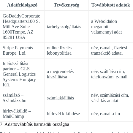
Adatfeldolgozó
Tevékenység
Továbbított adatok
GoDaddyCorporate
Headquarters100 S.
a Weboldalon
Mill Ave Suite
tárhelyszolgáltatás
megadott
1600Tempe, AZ
valamennyi adat
85281 USA
Stripe Payments
online fizetés
név, e-mail, fizetési
Europe, Ltd.
lebonyolítása
tranzakció adatai
futár/szállítási
partner – GLS
a megrendelés
név, szállítási cím,
General Logistics
kiszállítása
telefonszám, e-mail
Systems Hungary
Kft.
számlázó –
név, számlázási cím,
számlakiállítás
Számlázz.hu
vásárlás adatai
hírlevélküldő –
hírlevél kiküldése
név, e-mail-cím
MailChimp
7. Adattovábbítás harmadik országba