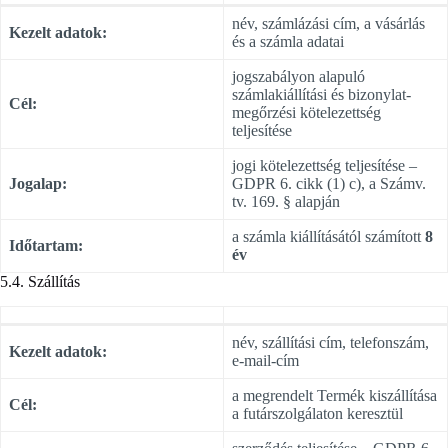
név, számlázási cím, a vásárlás
Kezelt adatok:
és a számla adatai
jogszabályon alapuló
számlakiállítási és bizonylat-
Cél:
megőrzési kötelezettség
teljesítése
jogi kötelezettség teljesítése –
Jogalap:
GDPR 6. cikk (1) c), a Számv.
tv. 169. § alapján
a számla kiállításától számított
8
Időtartam:
év
5.4. Szállítás
név, szállítási cím, telefonszám,
Kezelt adatok:
e-mail-cím
a megrendelt Termék kiszállítása
Cél:
a futárszolgálaton keresztül