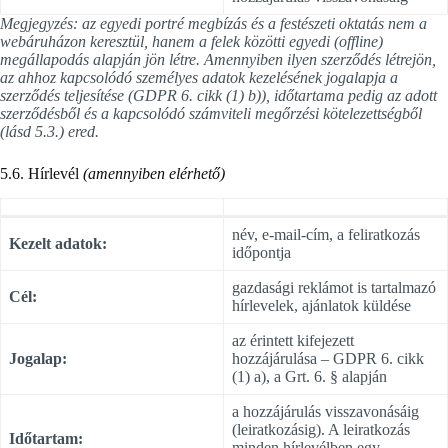
Megjegyzés: az egyedi portré megbízás és a festészeti oktatás nem a
webáruházon keresztül, hanem a felek közötti egyedi (offline)
megállapodás alapján jön létre. Amennyiben ilyen szerződés létrejön,
az ahhoz kapcsolódó személyes adatok kezelésének jogalapja a
szerződés teljesítése (GDPR 6. cikk (1) b)), időtartama pedig az adott
szerződésből és a kapcsolódó számviteli megőrzési kötelezettségből
(lásd 5.3.) ered.
5.6. Hírlevél
(amennyiben elérhető)
név, e-mail-cím, a feliratkozás
Kezelt adatok:
időpontja
gazdasági reklámot is tartalmazó
Cél:
hírlevelek, ajánlatok küldése
az érintett kifejezett
Jogalap:
hozzájárulása – GDPR 6. cikk
(1) a), a Grt. 6. § alapján
a hozzájárulás visszavonásáig
(leiratkozásig). A leiratkozás
Időtartam:
minden hírlevélben egy