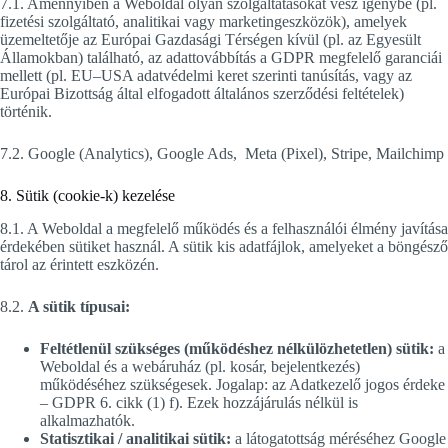
7.1. Amennyiben a Weboldal olyan szolgáltatásokat vesz igénybe (pl.
fizetési szolgáltató, analitikai vagy marketingeszközök), amelyek
üzemeltetője az Európai Gazdasági Térségen kívül (pl. az Egyesült
Államokban) található, az adattovábbítás a GDPR megfelelő garanciái
mellett (pl. EU–USA adatvédelmi keret szerinti tanúsítás, vagy az
Európai Bizottság által elfogadott általános szerződési feltételek)
történik.
7.2. Google (Analytics), Google Ads, Meta (Pixel), Stripe, Mailchimp
8. Sütik (cookie-k) kezelése
8.1. A Weboldal a megfelelő működés és a felhasználói élmény javítása
érdekében sütiket használ. A sütik kis adatfájlok, amelyeket a böngésző
tárol az érintett eszközén.
8.2.
A sütik típusai:
Feltétlenül szükséges (működéshez nélkülözhetetlen) sütik:
a
Weboldal és a webáruház (pl. kosár, bejelentkezés)
működéséhez szükségesek. Jogalap: az Adatkezelő jogos érdeke
– GDPR 6. cikk (1) f). Ezek hozzájárulás nélkül is
alkalmazhatók.
Statisztikai / analitikai sütik:
a látogatottság méréséhez Google