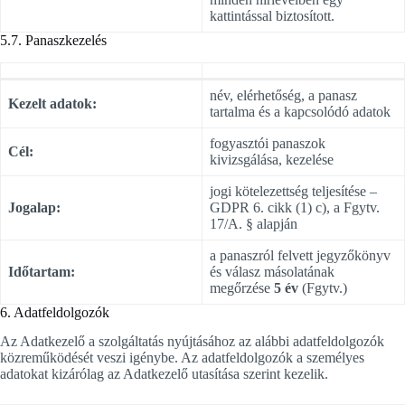
kattintással biztosított.
5.7. Panaszkezelés
név, elérhetőség, a panasz
Kezelt adatok:
tartalma és a kapcsolódó adatok
fogyasztói panaszok
Cél:
kivizsgálása, kezelése
jogi kötelezettség teljesítése –
Jogalap:
GDPR 6. cikk (1) c), a Fgytv.
17/A. § alapján
a panaszról felvett jegyzőkönyv
Időtartam:
és válasz másolatának
megőrzése
5 év
(Fgytv.)
6. Adatfeldolgozók
Az Adatkezelő a szolgáltatás nyújtásához az alábbi adatfeldolgozók
közreműködését veszi igénybe. Az adatfeldolgozók a személyes
adatokat kizárólag az Adatkezelő utasítása szerint kezelik.