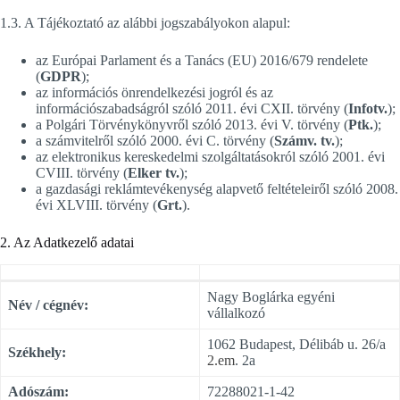
1.3. A Tájékoztató az alábbi jogszabályokon alapul:
az Európai Parlament és a Tanács (EU) 2016/679 rendelete
(
GDPR
);
az információs önrendelkezési jogról és az
információszabadságról szóló 2011. évi CXII. törvény (
Infotv.
);
a Polgári Törvénykönyvről szóló 2013. évi V. törvény (
Ptk.
);
a számvitelről szóló 2000. évi C. törvény (
Számv. tv.
);
az elektronikus kereskedelmi szolgáltatásokról szóló 2001. évi
CVIII. törvény (
Elker tv.
);
a gazdasági reklámtevékenység alapvető feltételeiről szóló 2008.
évi XLVIII. törvény (
Grt.
).
2. Az Adatkezelő adatai
Nagy Boglárka egyéni
Név / cégnév:
vállalkozó
1062 Budapest, Délibáb u. 26/a
Székhely:
2.em
. 2a
Adószám:
72288021-1-42