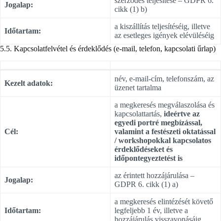
szerződés teljesítése – GDPR 6.
Jogalap:
cikk (1) b)
a kiszállítás teljesítéséig, illetve
Időtartam:
az esetleges igények elévüléséig
5.5. Kapcsolatfelvétel és érdeklődés (e-mail, telefon, kapcsolati űrlap)
név, e-mail-cím, telefonszám, az
Kezelt adatok:
üzenet tartalma
a megkeresés megválaszolása és
kapcsolattartás,
ideértve az
egyedi portré megbízással,
Cél:
valamint a festészeti oktatással
/ workshopokkal kapcsolatos
érdeklődéseket és
időpontegyeztetést is
az érintett hozzájárulása –
Jogalap:
GDPR 6. cikk (1) a)
a megkeresés elintézését követő
Időtartam:
legfeljebb 1 év, illetve a
hozzájárulás visszavonásáig