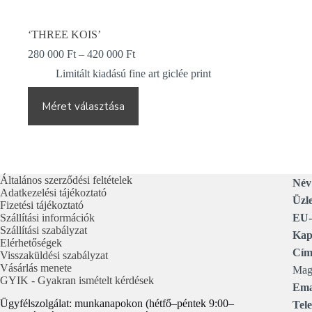
‘THREE KOIS’
Ártartomány:
280 000
Ft
–
420 000
Ft
280
Limitált kiadású fine art giclée print
000 Ft
-
Ennek
420
a
Méret választása
000 Ft
terméknek
több
variációja
van.
A
Általános szerződési feltételek
változatok
Név
Adatkezelési tájékoztató
a
Üzle
Fizetési tájékoztató
termékoldalon
Szállítási információk
választhatók
EU-
Szállítási szabályzat
ki
Kapc
Elérhetőségek
Cím
Visszaküldési szabályzat
Vásárlás menete
Mag
GYIK - Gyakran ismételt kérdések
Ema
Ügyfélszolgálat: munkanapokon (hétfő–péntek 9:00–
Tele