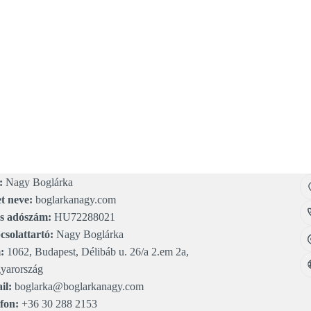
:
Nagy Boglárka
t neve:
boglarkanagy.com
s adószám:
HU72288021
solattartó:
Nagy Boglárka
:
1062, Budapest, Délibáb u. 26/a 2.em 2a,
yarország
il:
boglarka@boglarkanagy.com
fon:
+36 30 288 2153