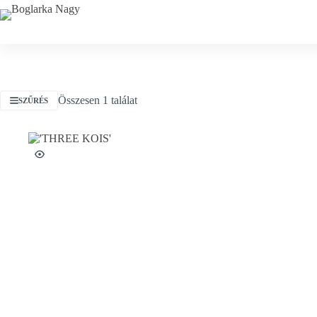
Skip
to
content
Összesen 1 találat
SZŰRÉS