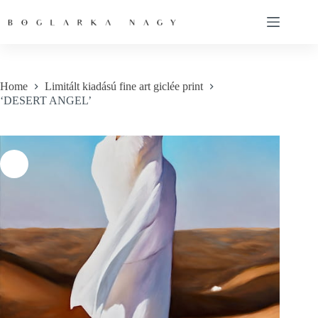
Skip
to
content
Home
Limitált kiadású fine art giclée print
‘DESERT ANGEL’