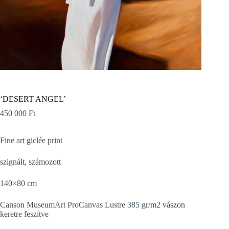
‘DESERT ANGEL’
450 000
Ft
Fine art giclée print
szignált, számozott
140×80 cm
Canson MuseumArt ProCanvas Lustre 385 gr/m2 vászon
keretre feszítve