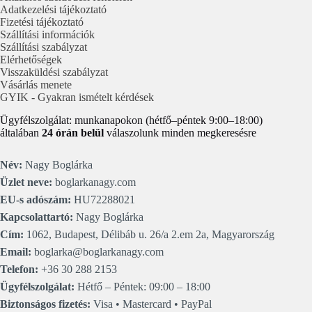
Adatkezelési tájékoztató
Fizetési tájékoztató
Szállítási információk
Szállítási szabályzat
Elérhetőségek
Visszaküldési szabályzat
Vásárlás menete
GYIK - Gyakran ismételt kérdések
Ügyfélszolgálat: munkanapokon (hétfő–péntek 9:00–18:00)
általában
24 órán belül
válaszolunk minden megkeresésre
Név:
Nagy Boglárka
Üzlet neve:
boglarkanagy.com
EU-s adószám:
HU72288021
Kapcsolattartó:
Nagy Boglárka
Cím:
1062, Budapest, Délibáb u. 26/a 2.em 2a, Magyarország
Email:
boglarka@boglarkanagy.com
Telefon:
+36 30 288 2153
Ügyfélszolgálat:
Hétfő – Péntek: 09:00 – 18:00
Biztonságos fizetés:
Visa • Mastercard • PayPal