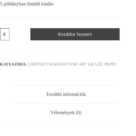
5 példányban limitált kiadás
'DESERT
Kosárba teszem
ANGEL'
mennyiség
KATEGÓRIA:
LIMITÁLT KIADÁSÚ FINE ART GICLÉE PRINT
További információk
Vélemények (0)