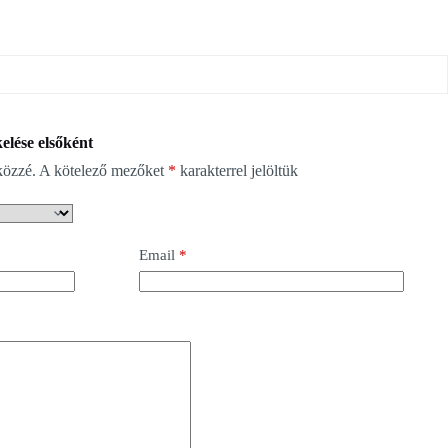
ése elsőként
közzé.
A kötelező mezőket
*
karakterrel jelöltük
Email
*