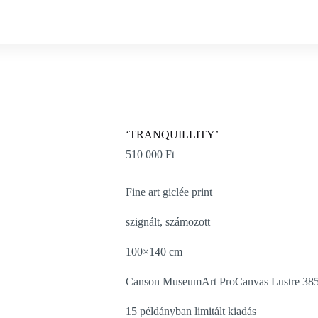
‘TRANQUILLITY’
510 000
Ft
Fine art giclée print
szignált, számozott
100×140 cm
Canson MuseumArt ProCanvas Lustre 385 g
15 példányban limitált kiadás