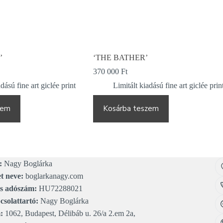
’
‘THE BATHER’
370 000
Ft
dású fine art giclée print
Limitált kiadású fine art giclée prin
zem
Kosárba teszem
:
Nagy Boglárka
t neve:
boglarkanagy.com
s adószám:
HU72288021
solattartó:
Nagy Boglárka
:
1062, Budapest, Délibáb u. 26/a 2.em 2a,