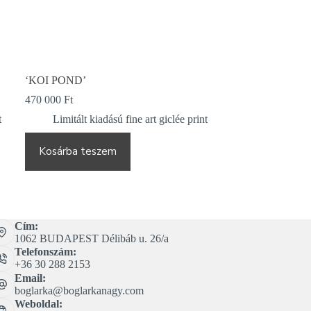
‘KOI POND’
470 000
Ft
t
Limitált kiadású fine art giclée print
Kosárba teszem
Cím:
1062 BUDAPEST Délibáb u. 26/a
Telefonszám:
+36 30 288 2153
Email:
boglarka@boglarkanagy.com
Weboldal: