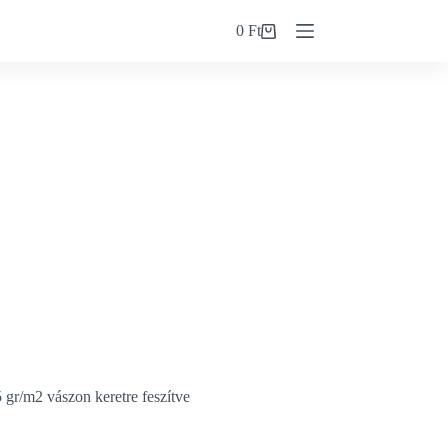
0
Ft
Shopping
cart
r/m2 vászon keretre feszítve