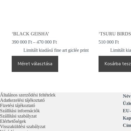
‘BLACK GEISHA’
‘TSURU BIRDS
Ártartomány:
390 000
Ft
–
470 000
Ft
510 000
Ft
390
Limitált kiadású fine art giclée print
Limitált kia
000 Ft
-
Ennek
470
a
Méret választása
Kosárba tes
000 Ft
terméknek
több
variációja
van.
A
változatok
Általános szerződési feltételek
Név
a
Adatkezelési tájékoztató
Üzle
termékoldalon
Fizetési tájékoztató
választhatók
Szállítási információk
EU-
ki
Szállítási szabályzat
Kapc
Elérhetőségek
Cím
Visszaküldési szabályzat