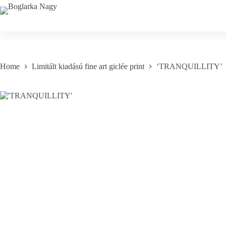
Skip
to
content
Home
Limitált kiadású fine art giclée print
‘TRANQUILLITY’